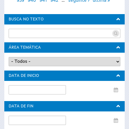
939
940
941
942
…
seguinte ›
última »
BUSCA NO TEXTO
ÁREA TEMÁTICA
DATA DE INICIO
Data
de
inicio
DATA DE FIN
Data
de