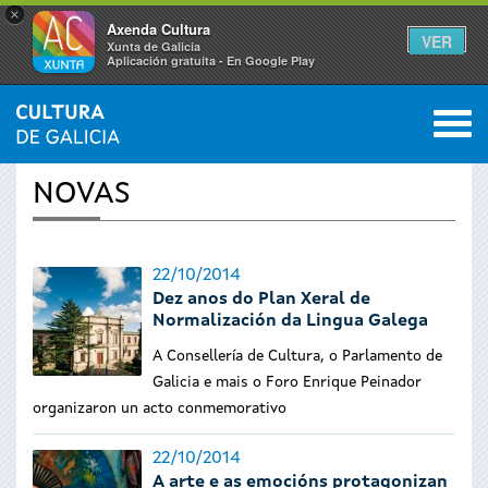
×
Axenda Cultura
VER
Xunta de Galicia
Aplicación gratuíta - En Google Play
Saltar al menú
M
INICIO
›
ACTUALIDADE
0
Vostede
NOVAS
está
aquí
22/10/2014
Dez anos do Plan Xeral de
Normalización da Lingua Galega
A Consellería de Cultura, o Parlamento de
Galicia e mais o Foro Enrique Peinador
organizaron un acto conmemorativo
22/10/2014
A arte e as emocións protagonizan