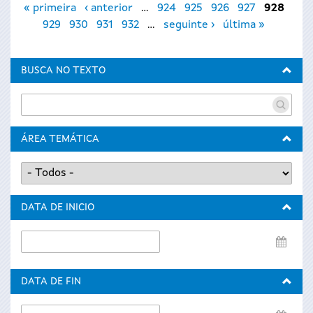
« primeira
‹ anterior
…
924
925
926
927
928
929
930
931
932
…
seguinte ›
última »
BUSCA NO TEXTO
ÁREA TEMÁTICA
DATA DE INICIO
Data
de
inicio
DATA DE FIN