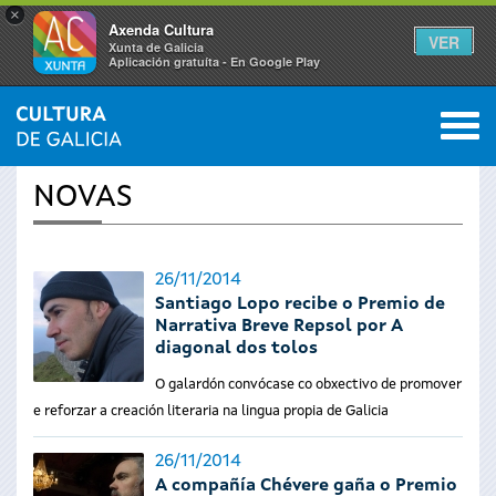
×
Axenda Cultura
VER
Xunta de Galicia
Aplicación gratuíta - En Google Play
Saltar al menú
M
INICIO
›
ACTUALIDADE
0
Vostede
NOVAS
está
aquí
26/11/2014
Santiago Lopo recibe o Premio de
Narrativa Breve Repsol por A
diagonal dos tolos
O galardón convócase co obxectivo de promover
e reforzar a creación literaria na lingua propia de Galicia
26/11/2014
A compañía Chévere gaña o Premio