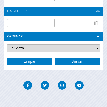
de
inicio
DATA DE FIN
Data
de
fin
ORDENAR
Facebook
Twitter
Instagram
Youtube