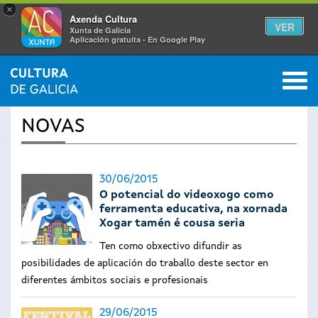
×
Axenda Cultura
VER
Xunta de Galicia
Aplicación gratuíta - En Google Play
Saltar al menú
M
INICIO
›
ACTUALIDADE
0
Vostede
NOVAS
está
aquí
30/06/2015
O potencial do videoxogo como
ferramenta educativa, na xornada
Xogar tamén é cousa seria
Ten como obxectivo difundir as
posibilidades de aplicación do traballo deste sector en
diferentes ámbitos sociais e profesionais
29/06/2015