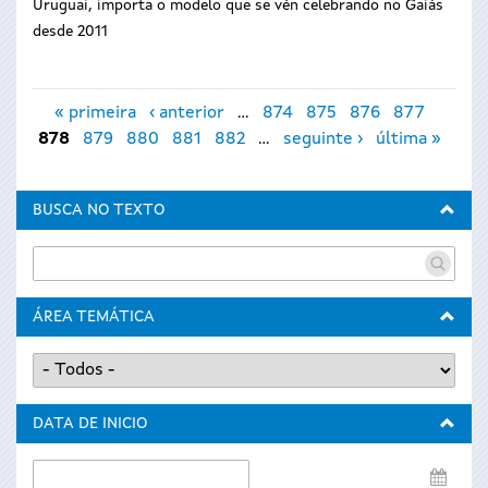
Uruguai, importa o modelo que se vén celebrando no Gaiás
desde 2011
Páxinas
« primeira
‹ anterior
…
874
875
876
877
878
879
880
881
882
…
seguinte ›
última »
BUSCA NO TEXTO
ÁREA TEMÁTICA
DATA DE INICIO
Data