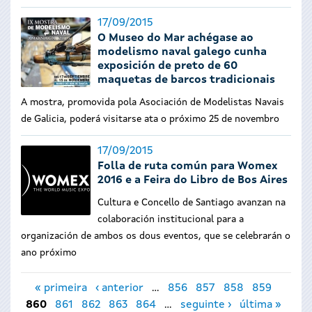
17/09/2015
O Museo do Mar achégase ao
modelismo naval galego cunha
exposición de preto de 60
maquetas de barcos tradicionais
A mostra, promovida pola Asociación de Modelistas Navais
de Galicia, poderá visitarse ata o próximo 25 de novembro
17/09/2015
Folla de ruta común para Womex
2016 e a Feira do Libro de Bos Aires
Cultura e Concello de Santiago avanzan
na
colaboración institucional para a
organización de ambos os dous eventos, que se celebrarán o
ano próximo
Páxinas
« primeira
‹ anterior
…
856
857
858
859
860
861
862
863
864
…
seguinte ›
última »