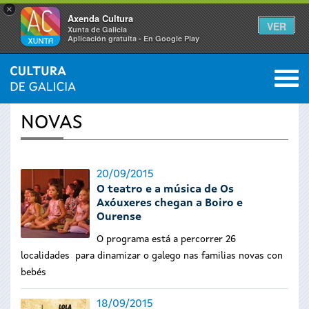
×
Axenda Cultura
VER
Xunta de Galicia
Aplicación gratuíta - En Google Play
Saltar al menú
M
INICIO
›
ACTUALIDADE
0
Vostede
NOVAS
está
aquí
20/09/2015
O teatro e a música de Os
Axóuxeres chegan a Boiro e
Ourense
O programa está a percorrer 26
localidades
para dinamizar o galego nas familias novas con
bebés
18/09/2015