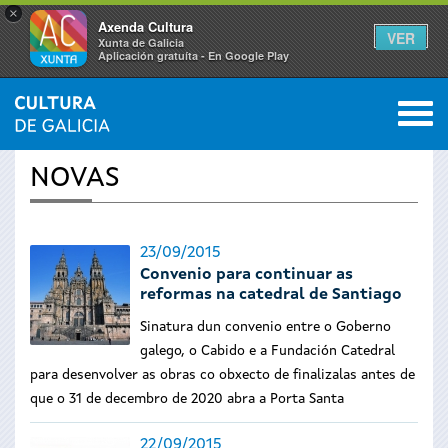
×
Axenda Cultura
VER
Xunta de Galicia
Aplicación gratuíta - En Google Play
Saltar al menú
M
INICIO
›
ACTUALIDADE
0
Vostede
NOVAS
está
aquí
23/09/2015
Convenio para continuar as
reformas na catedral de Santiago
Sinatura dun convenio entre o Goberno
galego, o Cabido e a Fundación Catedral
para desenvolver as obras co obxecto de finalizalas antes de
que o 31 de decembro de 2020 abra a Porta Santa
22/09/2015