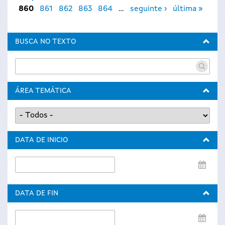
860
861
862
863
864
…
seguinte ›
última »
BUSCA NO TEXTO
ÁREA TEMÁTICA
DATA DE INICIO
Data
de
inicio
DATA DE FIN
Data