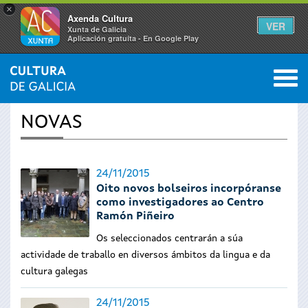
×
Axenda Cultura
VER
Xunta de Galicia
Aplicación gratuíta - En Google Play
Saltar al menú
M
INICIO
›
ACTUALIDADE
0
Vostede
NOVAS
está
aquí
24/11/2015
Oito novos bolseiros incorpóranse
como investigadores ao Centro
Ramón Piñeiro
Os seleccionados centrarán a súa
actividade de traballo en diversos ámbitos da lingua e da
cultura galegas
24/11/2015