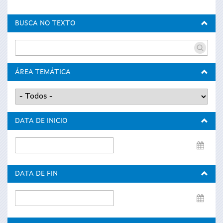
BUSCA NO TEXTO
ÁREA TEMÁTICA
DATA DE INICIO
Data
de
inicio
DATA DE FIN
Data
de
fin