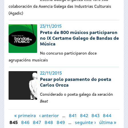
colaboración da Axencia Galega das Industrias Culturais
(Agadic)
23/11/2015
Preto de 800 músicos participaron
no IX Certame Galego de Bandas de
Música
No concurso participaron doce
agrupacións musicais
22/11/2015
Pesar polo pasamento do poeta
Carlos Oroza
Considerado o poeta galego da xeración
Beat
Páxinas
« primeira
‹ anterior
…
841
842
843
844
845
846
847
848
849
…
seguinte ›
última »