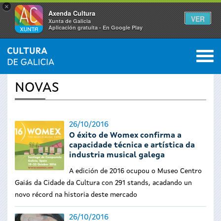
×
Axenda Cultura
VER
Xunta de Galicia
Aplicación gratuíta - En Google Play
Saltar al menú
M
INICIO
›
ACTUALIDADE
0
Vostede
NOVAS
está
aquí
26/10/2016
O éxito de Womex confirma a
capacidade técnica e artística da
industria musical galega
A edición de 2016 ocupou o Museo Centro
Gaiás da Cidade da Cultura con 291 stands, acadando un
novo récord na historia deste mercado
26/10/2016