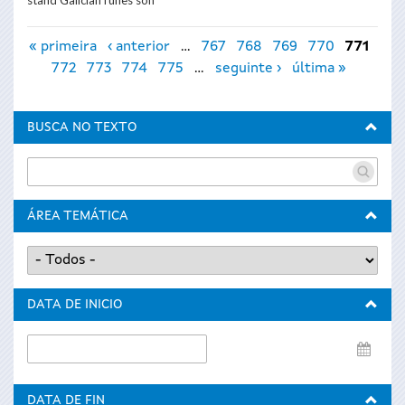
stand GalicianTunes son
Páxinas
« primeira
‹ anterior
…
767
768
769
770
771
772
773
774
775
…
seguinte ›
última »
BUSCA NO TEXTO
ÁREA TEMÁTICA
DATA DE INICIO
Data
de
inicio
DATA DE FIN