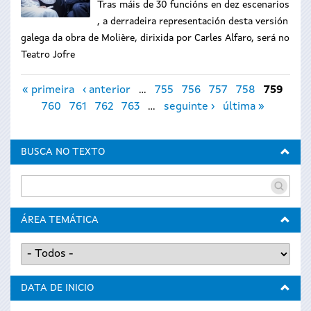
Tr
as máis de 30 funcións en dez escenarios​
, a derradeira representación desta versión
galega da obra de Molière, dirixida por Carles Alfaro, será no
Teatro Jofre
Páxinas
« primeira
‹ anterior
…
755
756
757
758
759
760
761
762
763
…
seguinte ›
última »
BUSCA NO TEXTO
ÁREA TEMÁTICA
DATA DE INICIO