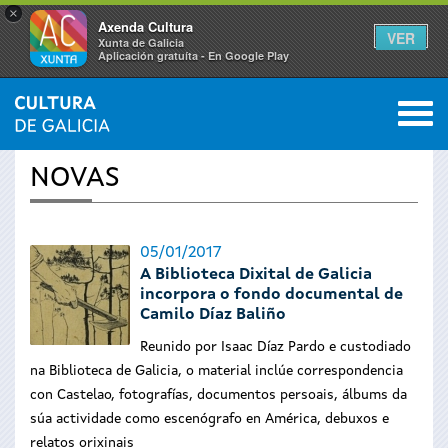
×
Axenda Cultura
VER
Xunta de Galicia
Aplicación gratuíta - En Google Play
Saltar al menú
M
INICIO
›
ACTUALIDADE
0
Vostede
NOVAS
está
aquí
05/01/2017
A Biblioteca Dixital de Galicia
incorpora o fondo documental de
Camilo Díaz Baliño
Reunido por Isaac Díaz Pardo e custodiado
na Biblioteca de Galicia, o material inclúe correspondencia
con Castelao, fotografías, documentos persoais, álbums da
súa actividade como escenógrafo en América, debuxos e
relatos orixinais