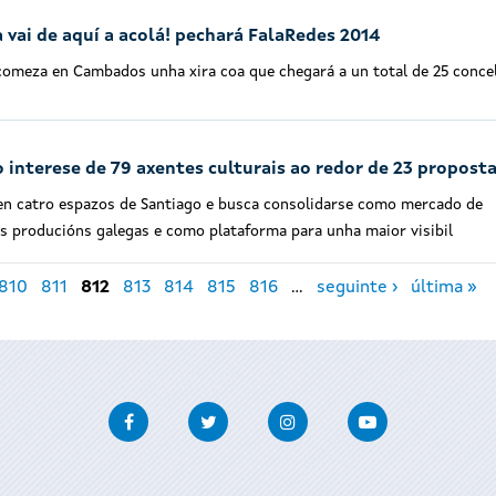
 vai de aquí a acolá! pechará FalaRedes 2014
comeza en Cambados unha xira coa que chegará a un total de 25 conce
 interese de 79 axentes culturais ao redor de 23 propost
en catro espazos de Santiago e
busca consolidarse como mercado de
s producións galegas e como plataforma para unha maior visibil
810
811
812
813
814
815
816
…
seguinte ›
última »
Facebook
Twitter
Instagram
Youtube