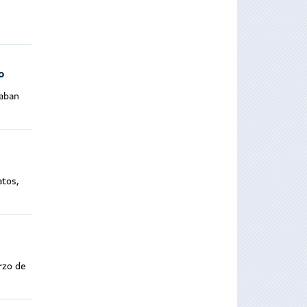
o
taban
atos,
rzo de