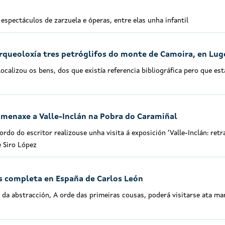
 espectáculos de zarzuela e óperas, entre elas unha infantil
Arqueoloxía tres petróglifos do monte de Camoira, en Lug
ocalizou os bens, dos que existía referencia bibliográfica pero que es
omenaxe a Valle-Inclán na Pobra do Caramiñal
ordo do escritor realizouse unha visita á exposición ‘Valle-Inclán: retr
e Siro López
s completa en España de Carlos León
 da abstracción, A orde das primeiras cousas, poderá visitarse ata ma