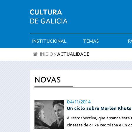
INSTITUCIONAL
TEMAS
P
Menú
INICIO
›
ACTUALIDADE
principal
Vostede
está
NOVAS
aquí
04/11/2014
Un ciclo sobre Marlen Khuts
A retrospectiva, que arranca esta t
cineasta de orixe xeorxiana e un 