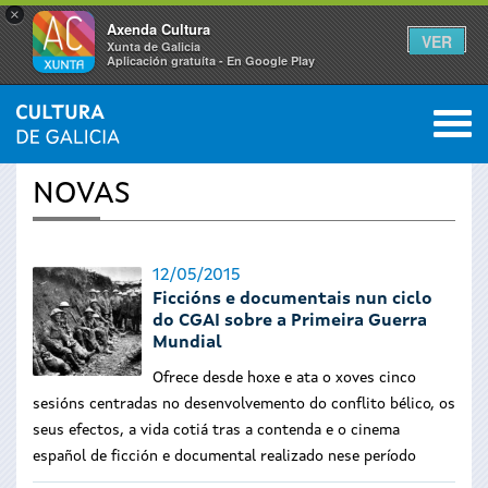
×
Axenda Cultura
VER
Xunta de Galicia
Aplicación gratuíta - En Google Play
Saltar al menú
M
INICIO
›
ACTUALIDADE
0
Vostede
NOVAS
está
aquí
12/05/2015
Ficcións e documentais nun ciclo
do CGAI sobre a Primeira Guerra
Mundial
Ofrece desde hoxe e ata o xoves cinco
sesións centradas no desenvolvemento do conflito bélico, os
seus efectos, a vida cotiá tras a contenda e o cinema
español de ficción e documental realizado nese período