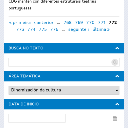
CDG mantén con diferentes estruturais teatrais
portuguesas
Páxinas
« primeira
‹ anterior
…
768
769
770
771
772
773
774
775
776
…
seguinte ›
última »
BUSCA NO TEXTO
ÁREA TEMÁTICA
DATA DE INICIO
Data
de