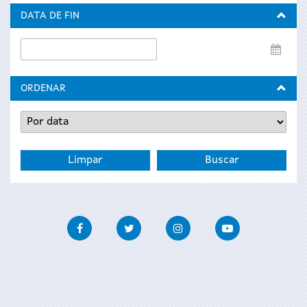
inicio
DATA DE FIN
Data
de
fin
ORDENAR
Facebook
Twitter
Instagram
Youtube