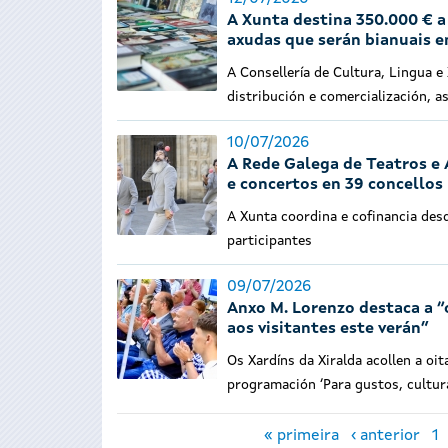
A Xunta destina 350.000 € a 
axudas que serán bianuais 
A Consellería de Cultura, Lingua 
distribución e comercialización, as
10/07/2026
A Rede Galega de Teatros e 
e concertos en 39 concellos
A Xunta coordina e cofinancia des
participantes
09/07/2026
Anxo M. Lorenzo destaca a “
aos visitantes este verán”
Os Xardíns da Xiralda acollen a oi
programación ‘Para gustos, cultur
Páxinas
« primeira
‹ anterior
1