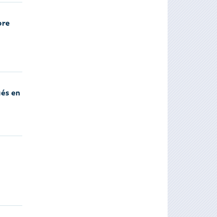
ore
ués en