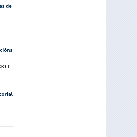
as de
ncións
ocais
torial