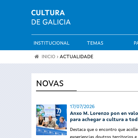
INSTITUCIONAL
TEMAS
P
Menú
INICIO
›
ACTUALIDADE
principal
Vostede
está
NOVAS
aquí
17/07/2026
Anxo M. Lorenzo pon en valo
para achegar a cultura a to
Destaca que o encontro que acolle
experiencias doutros territorios e