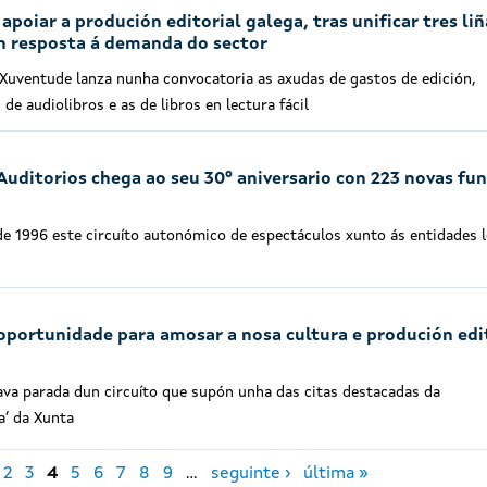
apoiar a produción editorial galega, tras unificar tres liñ
en resposta á demanda do sector
e Xuventude lanza nunha convocatoria as axudas de gastos de edición,
 de audiolibros e as de libros en lectura fácil
Auditorios chega ao seu 30º aniversario con 223 novas fu
de 1996 este circuíto autonómico de espectáculos xunto ás entidades l
oportunidade para amosar a nosa cultura e produción edi
tava parada dun circuíto que supón unha das citas destacadas da
a’ da Xunta
2
3
4
5
6
7
8
9
…
seguinte ›
última »