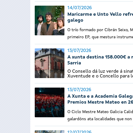
14/07/2026
Maricarme e Unto Vello refr
galego
O trío formado por Cibrán Seixo, M
primeiro EP, que mestura instrume
13/07/2026
A xunta destina 158.000€ a 
Sarria
O Consello dá luz verde á sina
Xuventude e o Concello para l
13/07/2026
A Xunta e a Academia Galega
Premios Mestre Mateo en 26
O Ciclo Mestre Mateo Galicia Calid
galardóns ata localidades que non 
12/07/2026