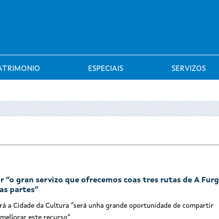
Saltar al menú
ATRIMONIO
ESPECIAIS
SERVIZOS
r “o gran servizo que ofrecemos coas tres rutas de A Fur
das partes”
rá a Cidade da Cultura “será unha grande oportunidade de compartir
 mellorar este recurso”