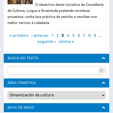
O obxectivo desta iniciativa da Consellería
de Cultura, Lingua e Xuventude pretende recoñecer
proxectos cunha boa práctica de xestión e resulten nun
mellor servizo á cidadanía
Páxinas
« primeira
‹ anterior
1
2
3
4
5
6
7
8
9
…
seguinte ›
última »
BUSCA NO TEXTO
ÁREA TEMÁTICA
DATA DE INICIO