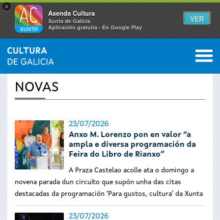
×
Axenda Cultura
VER
Xunta de Galicia
Aplicación gratuíta - En Google Play
Saltar al menú
M
INICIO
›
ACTUALIDADE
0
Vostede
NOVAS
está
aquí
23/07/2026
Anxo M. Lorenzo pon en valor “a
ampla e diversa programación da
Feira do Libro de Rianxo”
A Praza Castelao acolle ata o domingo a
novena parada dun circuíto que supón unha das citas
destacadas da programación ‘Para gustos, cultura’ da Xunta
23/07/2026