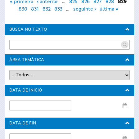
« primeira
‹ anterior
…
825
826
827
828
829
830
831
832
833
…
seguinte ›
última »
BUSCA NO TEXTO
ÁREA TEMÁTICA
DATA DE INICIO
Data
de
inicio
DATA DE FIN
Data