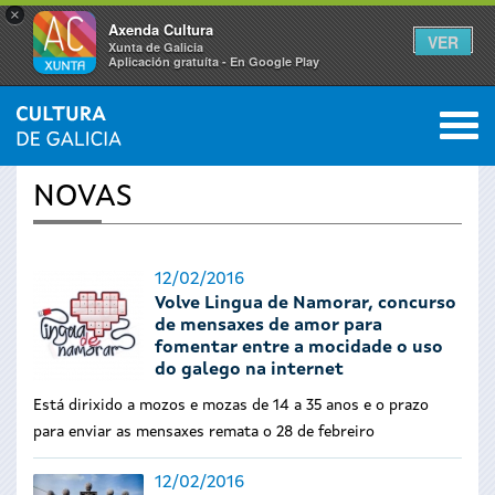
×
Axenda Cultura
VER
Xunta de Galicia
Aplicación gratuíta - En Google Play
Saltar al menú
M
INICIO
›
ACTUALIDADE
0
Vostede
NOVAS
está
aquí
12/02/2016
Volve Lingua de Namorar, concurso
de mensaxes de amor para
fomentar entre a mocidade o uso
do galego na internet
Está dirixido a mozos e mozas de 14 a 35 anos e o prazo
para enviar as mensaxes remata o 28 de febreiro
12/02/2016