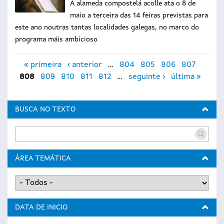
A alameda compostelá acolle ata o
8 de
maio a terceira das 14 feiras previstas para
este ano noutras tantas localidades galegas, no marco do
programa máis ambicioso
Páxinas
« primeira
‹ anterior
…
804
805
806
807
808
809
810
811
812
…
seguinte ›
última »
BUSCA NO TEXTO
ÁREA TEMÁTICA
DATA DE INICIO