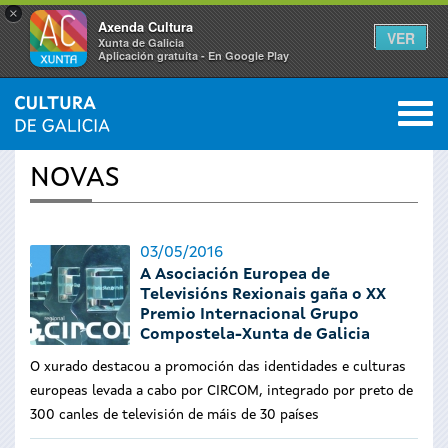
×
Axenda Cultura
VER
Xunta de Galicia
Aplicación gratuíta - En Google Play
Saltar al menú
M
INICIO
›
ACTUALIDADE
0
Vostede
NOVAS
está
aquí
03/05/2016
A Asociación Europea de
Televisións Rexionais gaña o XX
Premio Internacional Grupo
Compostela-Xunta de Galicia
O xurado destacou a promoción das identidades e culturas
europeas levada a cabo por CIRCOM, integrado por preto de
300 canles de televisión de máis de 30 países