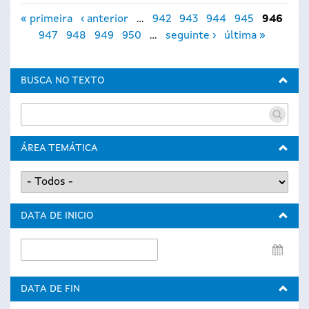
Páxinas
« primeira
‹ anterior
…
942
943
944
945
946
947
948
949
950
…
seguinte ›
última »
BUSCA NO TEXTO
ÁREA TEMÁTICA
DATA DE INICIO
Data
de
inicio
DATA DE FIN