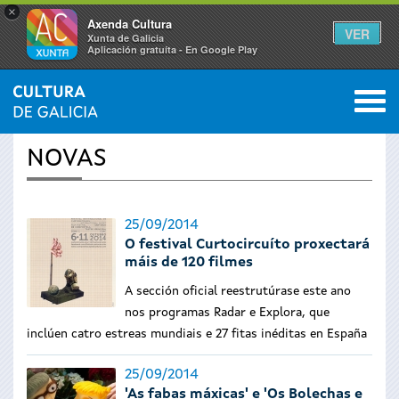
×
Axenda Cultura
VER
Xunta de Galicia
Aplicación gratuíta - En Google Play
Saltar al menú
M
INICIO
›
ACTUALIDADE
0
Vostede
NOVAS
está
aquí
25/09/2014
O festival Curtocircuíto proxectará
máis de 120 filmes
A sección oficial reestrutúrase este ano
nos programas Radar e Explora, que
inclúen catro estreas mundiais e 27 fitas inéditas en España
25/09/2014
'As fabas máxicas' e 'Os Bolechas e