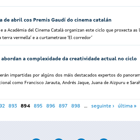
ra de abril cos Premis Gaudí do cinema catalán
e a Acadèmia del Cinema Català organizan este ciclo que proxecta as 
la terra vermella’ e a curtametraxe ‘El corredor’
 abordan a complexidade da creatividade actual no ciclo
 serán impartidas por algúns dos máis destacados expertos do panora
ional como Francisco Jarauta, Andrés Jaque, Juana de Aizpuru e Sara
92
893
894
895
896
897
898
…
seguinte ›
última »