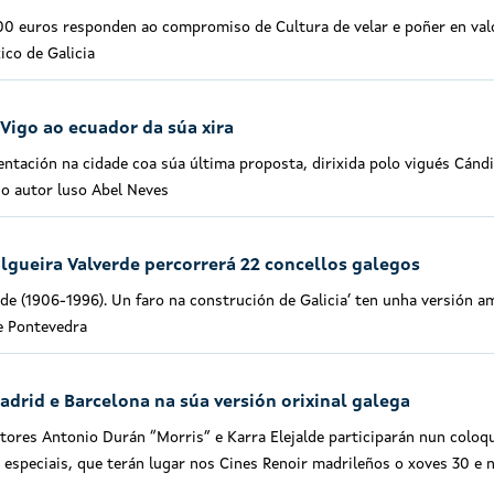
00 euros responden ao compromiso de Cultura de velar e poñer en val
co de Galicia
Vigo ao ecuador da súa xira
ntación na cidade coa súa última proposta, dirixida polo vigués Cánd
o autor luso Abel Neves
ilgueira Valverde percorrerá 22 concellos galegos
rde (1906-1996). Un faro na construción de Galicia’ ten unha versión a
e Pontevedra
drid e Barcelona na súa versión orixinal galega
ctores Antonio Durán “Morris” e Karra Elejalde participarán nun coloq
 especiais, que terán lugar nos Cines Renoir madrileños o xoves 30 e 