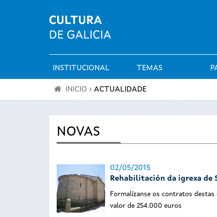
INSTITUCIONAL
TEMAS
P
Menú
INICIO
›
ACTUALIDADE
principal
Vostede
está
NOVAS
aquí
02/05/2015
Rehabilitación da igrexa de 
Formalízanse os contratos destas
valor de 254.000 euros