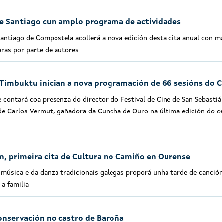
de Santiago cun amplo programa de actividades
Santiago de Compostela acollerá a nova edición desta cita anual con m
bras por parte de autores
 Timbuktu inician a nova programación de 66 sesións do 
 contará coa presenza do director do Festival de Cine de San Sebastiá
a de Carlos Vermut, gañadora da Cuncha de Ouro na última edición do 
n, primeira cita de Cultura no Camiño en Ourense
 música e da danza tradicionais galegas proporá unha tarde de canció
 a familia
onservación no castro de Baroña