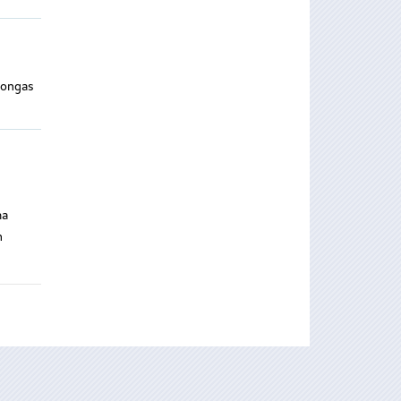
longas
ma
h