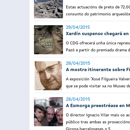
Estas actuacións de preto de 72.0
conxunto do patrimonio arqueolóxi
29/04/2015
Xardín suspenso chegará en 
O CDG ofrecerá unha única represe
Pazó a partir do premiado drama d
28/04/2015
A mostra itinerante sobre F
A exposición 'Xosé Filgueira Valve
que se pode visitar xa no Museo d
28/04/2015
A Esmorga preestréase en Ma
O director Ignacio Vilar mais os a
público tras ambas as proxeccións
Girona barceloneses o 5