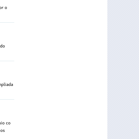
or o
ido
mpliada
uio co
nos