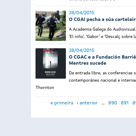
28/04/2015
O CGAI pecha a súa cartelei
A Academia Galega do Audiovisual 
‘El niño’, ‘Gabor’ e ‘Descalç sobre 
28/04/2015
O CGAC e a Fundación Barrié
Mentres sucede
De entrada libre, as conferencias
contemporáneo nacional e internac
Thornton
Páxinas
« primeira
‹ anterior
…
890
891
8