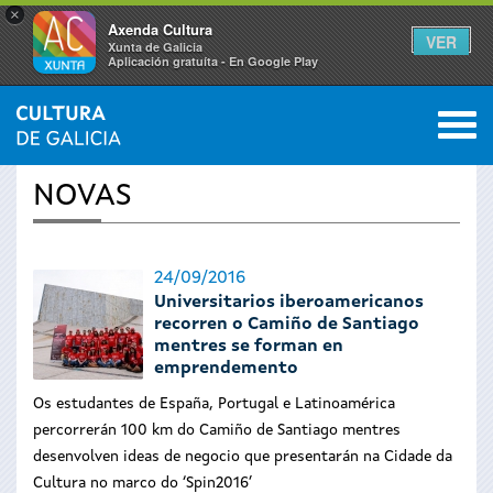
×
Axenda Cultura
VER
Xunta de Galicia
Aplicación gratuíta - En Google Play
Saltar al menú
M
INICIO
›
ACTUALIDADE
0
Vostede
NOVAS
está
aquí
24/09/2016
Universitarios iberoamericanos
recorren o Camiño de Santiago
mentres se forman en
emprendemento
Os estudantes de España, Portugal e Latinoamérica
percorrerán 100 km do Camiño de Santiago mentres
desenvolven ideas de negocio que presentarán na Cidade da
Cultura no marco do ‘Spin2016’