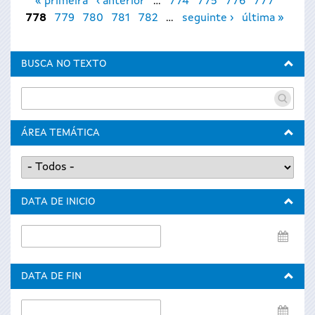
« primeira
‹ anterior
…
774
775
776
777
778
779
780
781
782
…
seguinte ›
última »
BUSCA NO TEXTO
ÁREA TEMÁTICA
DATA DE INICIO
Data
de
inicio
DATA DE FIN
Data