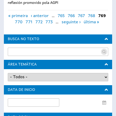
reflexión promovido pola AGPI
Páxinas
« primeira
‹ anterior
…
765
766
767
768
769
770
771
772
773
…
seguinte ›
última »
BUSCA NO TEXTO
ÁREA TEMÁTICA
DATA DE INICIO
Data
de
inicio