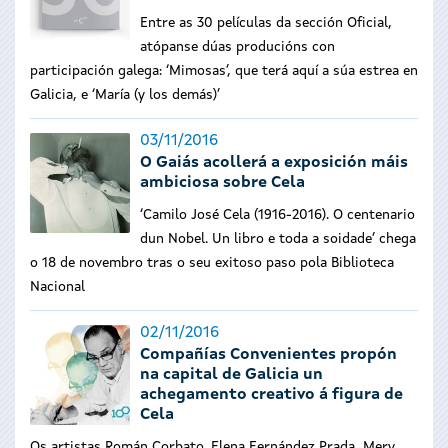
Entre as 30 películas da sección Oficial,
atópanse dúas producións con
participación galega: ‘Mimosas’, que terá aquí a súa estrea en
Galicia, e ‘María (y los demás)’
03/11/2016
O Gaiás acollerá a exposición máis
ambiciosa sobre Cela
‘Camilo José Cela (1916-2016). O centenario
dun Nobel. Un libro e toda a soidade’ chega
o 18 de novembro tras o seu exitoso paso pola Biblioteca
Nacional
02/11/2016
Compañías Convenientes propón
na capital de Galicia un
achegamento creativo á figura de
Cela
Os artistas Román Corbato, Elena Fernández Prada, Mery