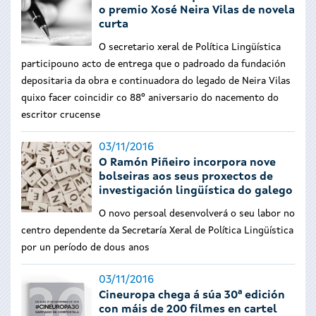
o premio Xosé Neira Vilas de novela
curta
O secretario xeral de Política Lingüística
participouno acto de entrega que o padroado da fundación
depositaria da obra e continuadora do legado de Neira Vilas
quixo facer coincidir co 88º aniversario do nacemento do
escritor crucense
03/11/2016
O Ramón Piñeiro incorpora nove
bolseiras aos seus proxectos de
investigación lingüística do galego
O novo persoal desenvolverá o seu labor no
centro dependente da Secretaría Xeral de Política Lingüística
por un período de dous anos
03/11/2016
Cineuropa chega á súa 30ª edición
con máis de 200 filmes en cartel