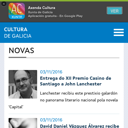
×
Axenda Cultura
VER
Xunta de Galicia
Aplicación gratuíta - En Google Play
Saltar al menú
M
INICIO
›
ACTUALIDADE
0
Vostede
NOVAS
está
aquí
03/11/2016
Entrega do XII Premio Casino de
Santiago a John Lanchester
Lanchester recibiu este prestixio galardón
no panorama literario nacional pola novela
‘Capital’
03/11/2016
David Daniel Vázquez Álvarez recibe