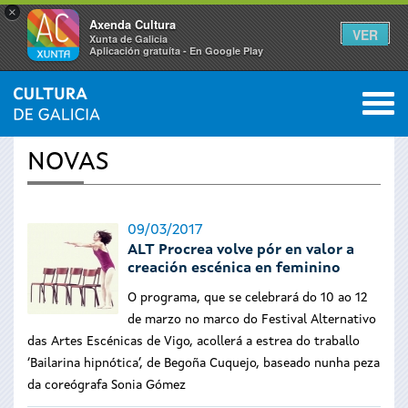
×
Axenda Cultura
VER
Xunta de Galicia
Aplicación gratuíta - En Google Play
Saltar al menú
M
INICIO
›
ACTUALIDADE
0
Vostede
NOVAS
está
aquí
09/03/2017
ALT Procrea volve pór en valor a
creación escénica en feminino
O programa, que se celebrará do 10 ao 12
de marzo no marco do Festival Alternativo
das Artes Escénicas de Vigo, acollerá a estrea do traballo
‘Bailarina hipnótica’, de Begoña Cuquejo, baseado nunha peza
da coreógrafa Sonia Gómez