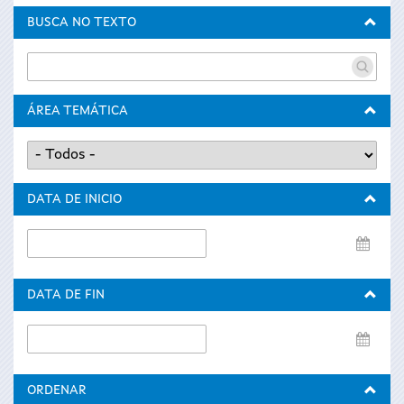
BUSCA NO TEXTO
ÁREA TEMÁTICA
DATA DE INICIO
Data
de
inicio
DATA DE FIN
Data
de
fin
ORDENAR