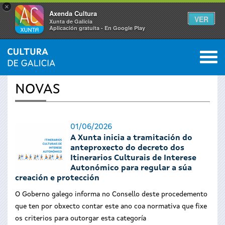
×
Axenda Cultura
VER
Xunta de Galicia
Aplicación gratuíta - En Google Play
Saltar al menú
M
INICIO
›
ACTUALIDADE
0
Vostede
NOVAS
está
aquí
01/06/2026
A Xunta inicia a tramitación do
anteproxecto do decreto dos
Itinerarios Culturais de Interese
Autonómico para regular a súa
creación e protección
O Goberno galego informa no Consello deste procedemento
que ten por obxecto contar este ano coa normativa que fixe
os criterios para outorgar esta categoría