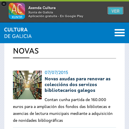
×
Axenda Cultura
VER
Xunta de Galicia
Aplicación gratuíta - En Google Play
Saltar al menú
M
INICIO
›
ACTUALIDADE
0
Vostede
NOVAS
está
aquí
07/07/2015
Novas axudas para renovar as
coleccións dos servizos
bibliotecarios galegos
Contan cunha partida de 160.000
euros para a ampliación dos fondos das bibliotecas e
axencias de lectura municipais mediante a adquisición
de novidades bibliográficas