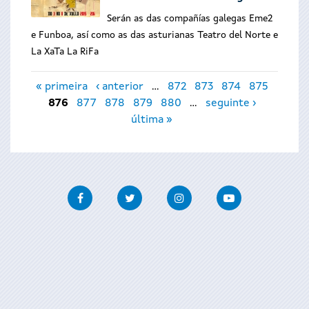
Serán as das compañías galegas Eme2
e Funboa, así como as das asturianas Teatro del Norte e
La XaTa La RiFa
Páxinas
« primeira
‹ anterior
…
872
873
874
875
876
877
878
879
880
…
seguinte ›
última »
Facebook
Twitter
Instagram
Youtube