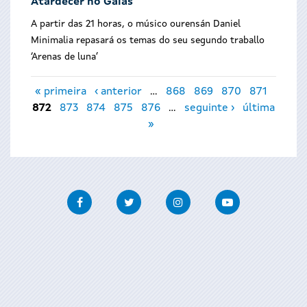
Atardecer no Gaiás
A partir das 21 horas, o músico ourensán Daniel
Minimalia repasará os temas do seu segundo traballo
‘Arenas de luna’
Páxinas
« primeira
‹ anterior
…
868
869
870
871
872
873
874
875
876
…
seguinte ›
última
»
Facebook
Twitter
Instagram
Youtube