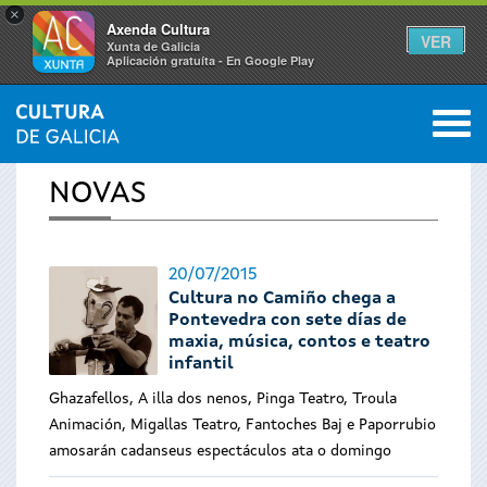
×
Axenda Cultura
VER
Xunta de Galicia
Aplicación gratuíta - En Google Play
Saltar al menú
M
INICIO
›
ACTUALIDADE
0
Vostede
NOVAS
está
aquí
20/07/2015
Cultura no Camiño chega a
Pontevedra con sete días de
maxia, música, contos e teatro
infantil
Ghazafellos, A illa dos nenos, Pinga Teatro, Troula
Animación, Migallas Teatro, Fantoches Baj e Paporrubio
amosarán cadanseus espectáculos ata o domingo