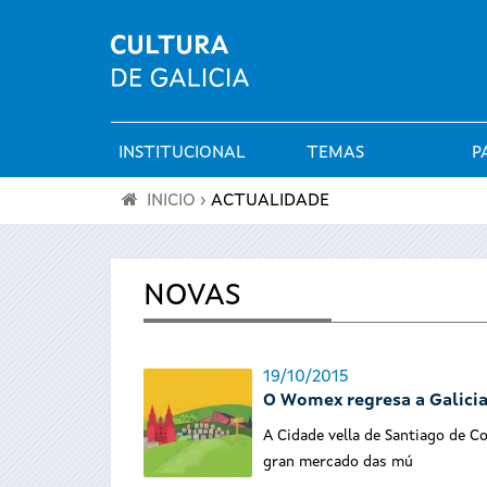
INSTITUCIONAL
TEMAS
P
Menú
INICIO
›
ACTUALIDADE
principal
Vostede
está
NOVAS
aquí
19/10/2015
O Womex regresa a Galicia
A Cidade vella de Santiago de C
gran
mercado das mú