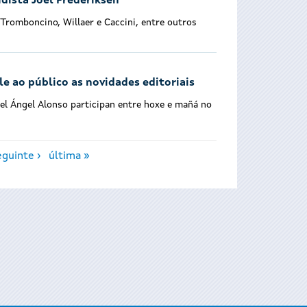
udista Joel Frederiksen
Tromboncino, Willaer e Caccini, entre outros
le ao público as novidades editoriais
uel Ángel Alonso participan entre hoxe e mañá no
eguinte ›
última »