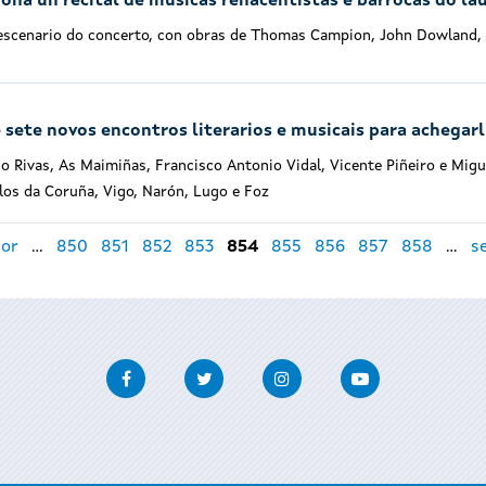
ona un recital de músicas renacentistas e barrocas do la
 escenario do concerto, con obras de Thomas Campion, John Dowland, 
e sete novos encontros literarios e musicais para achegarl
co Rivas, As Maimiñas, Francisco Antonio Vidal, Vicente Piñeiro e Mig
los da Coruña, Vigo, Narón, Lugo e Foz
ior
…
850
851
852
853
854
855
856
857
858
…
s
Facebook
Twitter
Instagram
Youtube