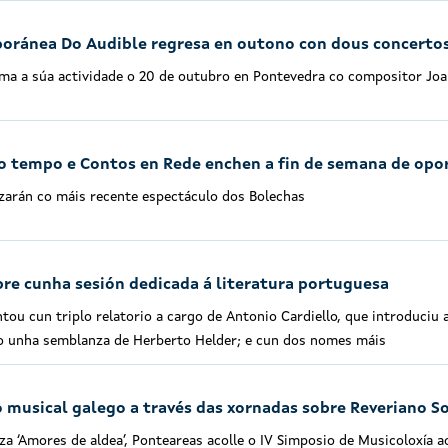
oránea Do Audible regresa en outono con dous concertos e
a a súa actividade o 20 de outubro en Pontevedra co compositor Joan 
o tempo e Contos en Rede enchen a fin de semana de opor
arán co máis recente espectáculo dos Bolechas
bre cunha sesión dedicada á literatura portuguesa
tou cun triplo relatorio a cargo de Antonio Cardiello, que introduciu 
ixo unha semblanza de Herberto Helder; e cun dos nomes máis
 musical galego a través das xornadas sobre Reveriano S
za ‘Amores de aldea’, Ponteareas acolle o IV Simposio de Musicoloxía 