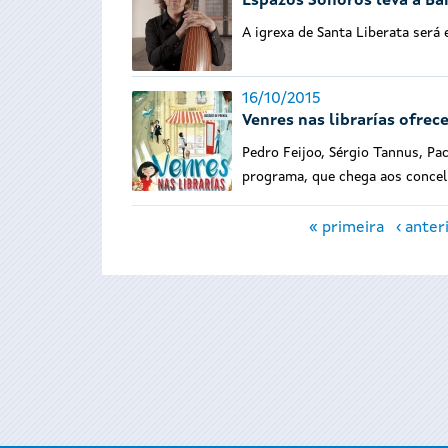
Espazos Sonoros leva a Bai
A igrexa de Santa Liberata será
16/10/2015
Venres nas librarías ofrec
Pedro Feijoo, Sérgio Tannus, Pa
programa, que chega aos concel
Páxinas
« primeira
‹ anter