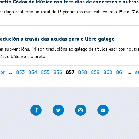
artín Códax da Música con tres días de concertos e outra
Santiago acollerán un total de 15 propostas musicais entre o 15 e o 17
adución a través das axudas para o libro galego
en subvencións, 14 son traducións ao galego de títulos escritos noutr
lés, o búlgaro e o bretón
ior
…
853
854
855
856
857
858
859
860
861
…
s
Facebook
Twitter
Instagram
Youtube