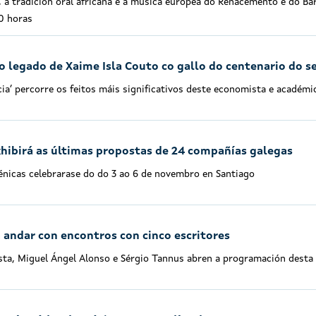
, a tradición oral africana e a música europea do Renacemento e do B
00 horas
o legado de Xaime Isla Couto co gallo do centenario do 
licia’ percorre os feitos máis significativos deste economista e académi
xhibirá as últimas propostas de 24 compañías galegas
énicas celebrarase do do 3 ao 6 de novembro en Santiago
a andar con encontros con cinco escritores
ista, Miguel Ángel Alonso e Sérgio Tannus abren a programación desta i