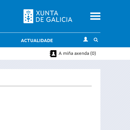
Menu
Toggle
ACTUALIDADE
search
A miña axenda (0)