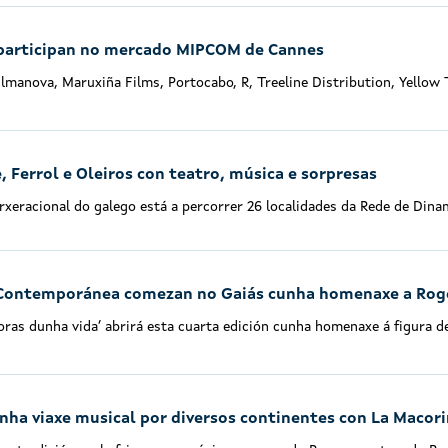
participan no mercado MIPCOM de Cannes
lmanova, Maruxiña Films, Portocabo, R, Treeline Distribution, Yellow 
 Ferrol e Oleiros con teatro, música e sorpresas
xeracional do galego está a percorrer 26 localidades da Rede de Dina
 Contemporánea comezan no Gaiás cunha homenaxe a Rog
oras dunha vida’ abrirá esta cuarta edición cunha homenaxe á figura 
ha viaxe musical por diversos continentes con La Macor