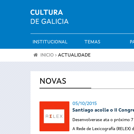
INSTITUCIONAL
TEMAS
P
Menú
INICIO
›
ACTUALIDADE
principal
Vostede
está
NOVAS
aquí
05/10/2015
Santiago acolle o II Congr
Desenvolverase ata o próximo 7
A Rede de Lexicografía (RELEX) 