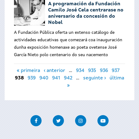
A programación da Fundación
Camilo José Cela centrarase no
aniversario da concesión do
Nobel
A Fundación Pública oferta un extenso catálogo de
actividades educativas que comezará coa inauguración
dunha exposición homenaxe ao poeta ovetense José
García Nieto polo centenario do seu nacemento
Páxinas
« primeira
‹ anterior
…
934
935
936
937
938
939
940
941
942
…
seguinte ›
última
»
Facebook
Twitter
Instagram
Youtube