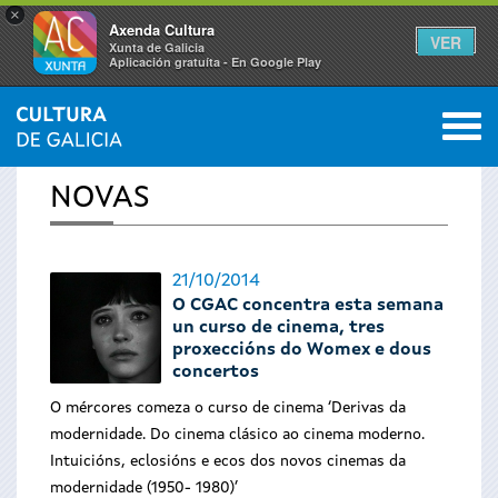
×
Axenda Cultura
VER
Xunta de Galicia
Aplicación gratuíta - En Google Play
Saltar al menú
M
INICIO
›
ACTUALIDADE
0
Vostede
NOVAS
está
aquí
21/10/2014
O CGAC concentra esta semana
un curso de cinema, tres
proxeccións do Womex e dous
concertos
O mércores comeza o curso de cinema ‘Derivas da
modernidade. Do cinema clásico ao cinema moderno.
Intuicións, eclosións e ecos dos novos cinemas da
modernidade (1950- 1980)’