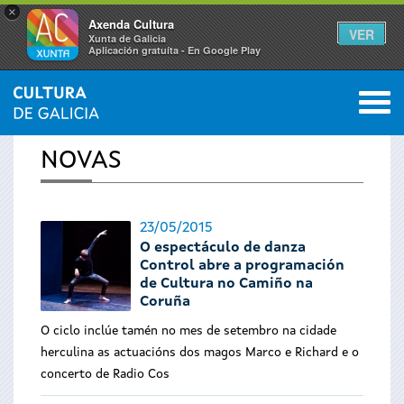
×
Axenda Cultura
VER
Xunta de Galicia
Aplicación gratuíta - En Google Play
Saltar al menú
M
INICIO
›
ACTUALIDADE
0
Vostede
NOVAS
está
aquí
23/05/2015
O espectáculo de danza
Control abre a programación
de Cultura no Camiño na
Coruña
O ciclo inclúe tamén no mes de setembro na cidade
herculina as actuacións dos magos Marco e Richard e o
concerto de Radio Cos