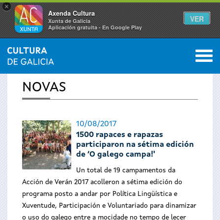
×
Axenda Cultura
VER
Xunta de Galicia
Aplicación gratuíta - En Google Play
Saltar al menú
M
INICIO
›
ACTUALIDADE
0
Vostede
NOVAS
está
aquí
10/08/2017
1500 rapaces e rapazas
participaron na sétima edición
de ‘O galego campa!'
Un total de 19 campamentos da
Acción de Verán 2017 acolleron a sétima edición do
programa posto a andar por Política Lingüística e
Xuventude, Participación e Voluntariado para dinamizar
o uso do galego entre a mocidade no tempo de lecer