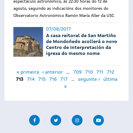
espectáculo astronómico, ás 22:30 horas do 12 de
agosto, seguindo as indicacións dos monitores do
Observatorio Astronómico Ramón María Aller da USC
07/08/2017
A casa reitoral de San Martiño
de Mondoñedo acollerá o novo
Centro de Interpretación da
igrexa do mesmo nome
Páxinas
« primeira
‹ anterior
…
709
710
711
712
713
714
715
716
717
…
seguinte ›
última
»
Facebook
Twitter
Instagram
Youtube