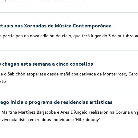
actuais nas Xornadas de Música Contemporánea
s participan na nova edición do ciclo, que terá lugar do 3 de outubro 
 chegan esta semana a cinco concellos
 e o Sabichón atoparase desde mañá coa cativada de Monterroso, Cerde
rto
ego inicia o programa de residencias artísticas
r Martina Martínez Barjacoba e Ares D’Angelo realizaron na Coruña u
nvivencia física entre dous individuos: 'Hibridology'