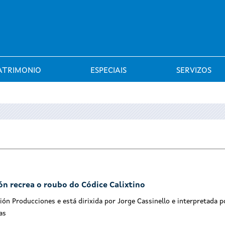
Saltar al menú
ATRIMONIO
ESPECIAIS
SERVIZOS
ón recrea o roubo do Códice Calixtino
cción Producciones e está dirixida por Jorge Cassinello e interpretada 
as