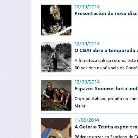
12/09/2014
Presentación do novo disc
12/09/2014
O CGAI abre a temporada c
A filmoteca galega retoma este
60 sesións na súa sala da Coruñ
12/09/2014
Espazos Sonoros bota anda
O grupo italiano propón no conc
María
11/09/2014
A Galería Trinta expón tra
Pódense gozar en Santiago de 