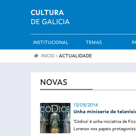
INSTITUCIONAL
TEMAS
P
Menú
INICIO
›
ACTUALIDADE
principal
Vostede
está
NOVAS
aquí
13/09/2014
Unha miniserie de televisi
'Códice' é unha iniciativa de Fi
Lorenzo nos papeis protagonist