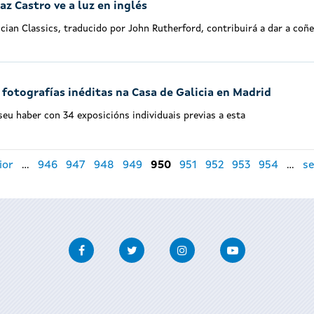
z Castro ve a luz en inglés
cian Classics, traducido por John Rutherford, contribuirá a dar a co
otografías inéditas na Casa de Galicia en Madrid
seu haber con 34 exposicións individuais previas a esta
ior
…
946
947
948
949
950
951
952
953
954
…
se
Facebook
Twitter
Instagram
Youtube