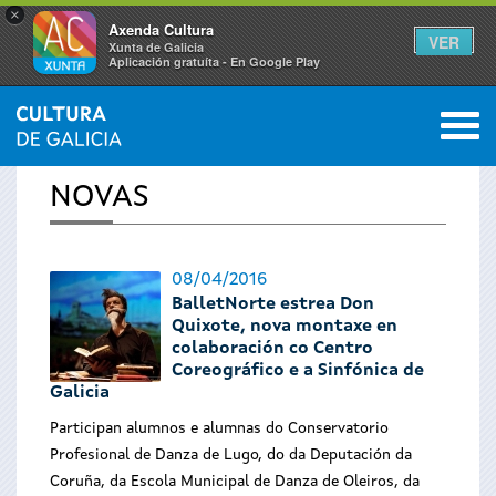
×
Axenda Cultura
VER
Xunta de Galicia
Aplicación gratuíta - En Google Play
Saltar al menú
M
INICIO
›
ACTUALIDADE
0
Vostede
NOVAS
está
aquí
08/04/2016
BalletNorte estrea Don
Quixote, nova montaxe en
colaboración co Centro
Coreográfico e a Sinfónica de
Galicia
Participan alumnos e alumnas do Conservatorio
Profesional de Danza de Lugo, do da Deputación da
Coruña, da Escola Municipal de Danza de Oleiros, da