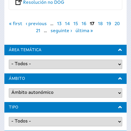
Resolución no DOG
Páxinas
« first
‹ previous
…
13
14
15
16
17
18
19
20
21
…
seguinte ›
última »
ÁREA TEMÁTICA
ÁMBITO
TIPO