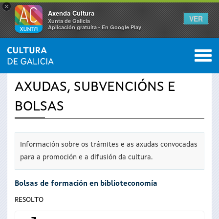
×
Axenda Cultura
VER
Xunta de Galicia
Aplicación gratuíta - En Google Play
Saltar al menú
M
INICIO
›
SERVIZOS
0
Vostede
AXUDAS, SUBVENCIÓNS E
está
BOLSAS
aquí
Información sobre os trámites e as axudas convocadas
para a promoción e a difusión da cultura.
Bolsas de formación en biblioteconomía
RESOLTO