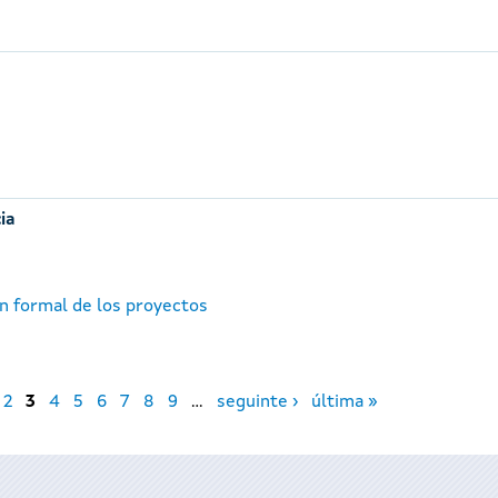
ia
ón formal de los proyectos
2
3
4
5
6
7
8
9
…
seguinte ›
última »