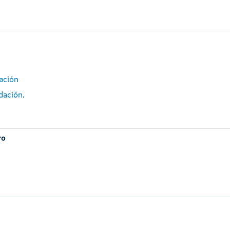
ación
dación.
ro