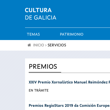
TEMAS
PATRIMONIO
Menú
INICIO
›
SERVICIOS
principal
Se
encuentra
PREMIOS
usted
XXIV Premio Xornalístico Manuel Reimóndez 
aquí
EN TRÁMITE
Premios RegioStars 2019 da Comisión Europe