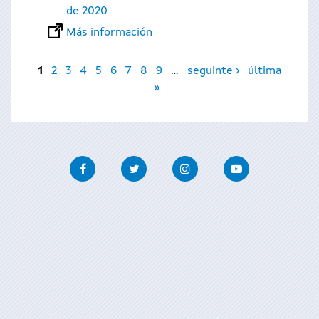
de 2020
Más información
Páginas
1
2
3
4
5
6
7
8
9
…
seguinte ›
última
»
Facebook
Twitter
Instagram
Youtube