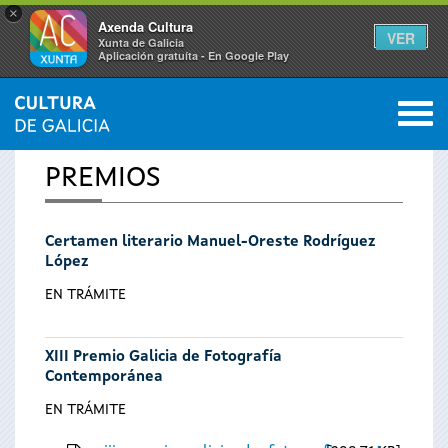
×
Axenda Cultura
VER
Xunta de Galicia
Aplicación gratuíta - En Google Play
Saltar al menú
M
INICIO
0
Se
PREMIOS
encuentra
Certamen literario Manuel-Oreste Rodríguez
usted
López
aquí
EN TRÁMITE
XIII Premio Galicia de Fotografía
Contemporánea
EN TRÁMITE