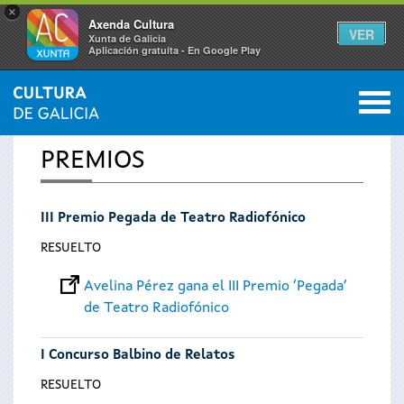
×
Axenda Cultura
VER
Xunta de Galicia
Aplicación gratuíta - En Google Play
Saltar al menú
M
INICIO
0
Se
PREMIOS
encuentra
III Premio Pegada de Teatro Radiofónico
usted
RESUELTO
aquí
Avelina Pérez gana el III Premio ‘Pegada’
de Teatro Radiofónico
I Concurso Balbino de Relatos
RESUELTO