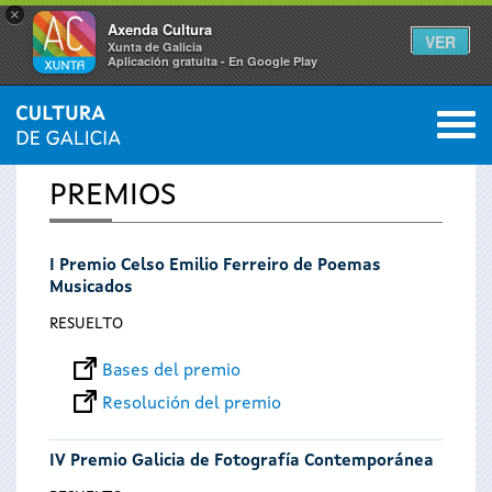
×
Axenda Cultura
VER
Xunta de Galicia
Aplicación gratuíta - En Google Play
Saltar al menú
M
INICIO
0
Se
PREMIOS
encuentra
I Premio Celso Emilio Ferreiro de Poemas
usted
Musicados
aquí
RESUELTO
Bases del premio
Resolución del premio
IV Premio Galicia de Fotografía Contemporánea