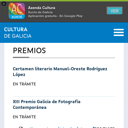
×
Axenda Cultura
VER
Xunta de Galicia
Aplicación gratuíta - En Google Play
Saltar al menú
M
INICIO
0
Se
PREMIOS
encuentra
Certamen literario Manuel-Oreste Rodríguez
usted
López
aquí
EN TRÁMITE
XIII Premio Galicia de Fotografía
Contemporánea
EN TRÁMITE