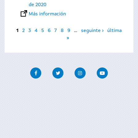
de 2020
Más información
Páginas
1
2
3
4
5
6
7
8
9
…
seguinte ›
última
»
Facebook
Twitter
Instagram
Youtube