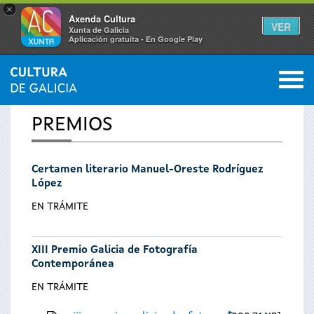
×
Axenda Cultura
VER
Xunta de Galicia
Aplicación gratuíta - En Google Play
Saltar al menú
M
INICIO
0
Se
PREMIOS
encuentra
Certamen literario Manuel-Oreste Rodríguez
usted
López
aquí
EN TRÁMITE
XIII Premio Galicia de Fotografía
Contemporánea
EN TRÁMITE