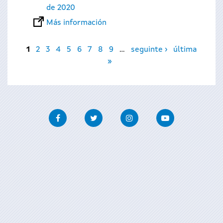
de 2020
Más información
Páginas
1
2
3
4
5
6
7
8
9
…
seguinte ›
última
»
Facebook
Twitter
Instagram
Youtube