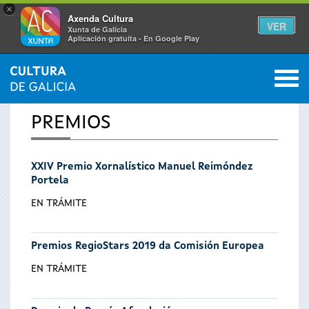
×
Axenda Cultura
VER
Xunta de Galicia
Aplicación gratuíta - En Google Play
Saltar al menú
M
INICIO
0
Se
PREMIOS
encuentra
XXIV Premio Xornalístico Manuel Reimóndez
usted
Portela
aquí
EN TRÁMITE
Premios RegioStars 2019 da Comisión Europea
EN TRÁMITE