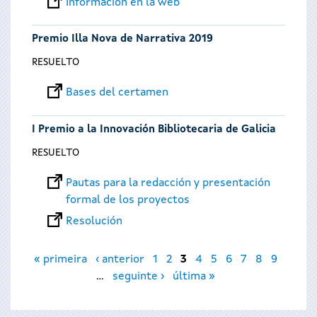
Información en la web
Premio Illa Nova de Narrativa 2019
RESUELTO
Bases del certamen
I Premio a la Innovación Bibliotecaria de Galicia
RESUELTO
Pautas para la redacción y presentación
formal de los proyectos
Resolución
Páginas
« primeira
‹ anterior
1
2
3
4
5
6
7
8
9
…
seguinte ›
última »