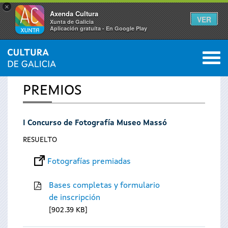
×
Axenda Cultura
VER
Xunta de Galicia
Aplicación gratuíta - En Google Play
Saltar al menú
M
INICIO
0
Se
PREMIOS
encuentra
I Concurso de Fotografía Museo Massó
usted
RESUELTO
aquí
Fotografías premiadas
Bases completas y formulario
de inscripción
902.39 KB