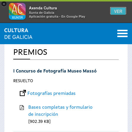
×
Axenda Cultura
VER
Xunta de Galicia
Aplicación gratuíta - En Google Play
Saltar al menú
M
INICIO
0
Se
PREMIOS
encuentra
I Concurso de Fotografía Museo Massó
usted
RESUELTO
aquí
Fotografías premiadas
Bases completas y formulario
de inscripción
902.39 KB