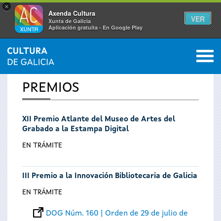
×
Axenda Cultura
VER
Xunta de Galicia
Aplicación gratuíta - En Google Play
Saltar al menú
M
INICIO
0
Se
PREMIOS
encuentra
XII Premio Atlante del Museo de Artes del
usted
Grabado a la Estampa Digital
aquí
EN TRÁMITE
III Premio a la Innovación Bibliotecaria de Galicia
EN TRÁMITE
DOG Núm. 160 | Orden de 29 de julio de