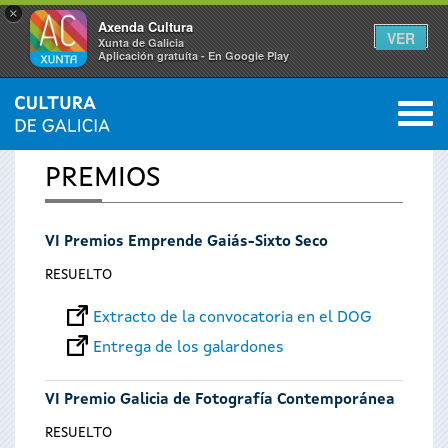
×
Axenda Cultura
VER
Xunta de Galicia
Aplicación gratuíta - En Google Play
Saltar al menú
M
INICIO
0
Se
PREMIOS
encuentra
VI Premios Emprende Gaiás-Sixto Seco
usted
RESUELTO
aquí
Extracto de la convocatoria en el DOG
Entrega de los galardones
VI Premio Galicia de Fotografía Contemporánea
RESUELTO