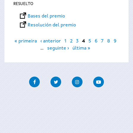
RESUELTO
Bases del premio
Resolución del premio
Páginas
« primeira
‹ anterior
1
2
3
4
5
6
7
8
9
…
seguinte ›
última »
Facebook
Twitter
Instagram
Youtube