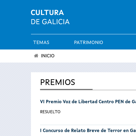
TEMAS
PATRIMONIO
Menú
INICIO
principal
Se
encuentra
PREMIOS
usted
VI Premio Voz de Libertad Centro PEN de Ga
aquí
RESUELTO
I Concurso de Relato Breve de Terror en Ga