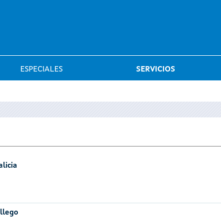
Saltar al menú
ESPECIALES
SERVICIOS
licia
llego