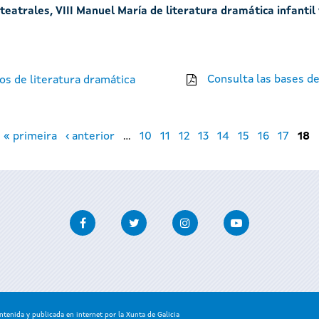
eatrales, VIII Manuel María de literatura dramática infantil
Consulta las bases de
os de literatura dramática
« primeira
‹ anterior
…
10
11
12
13
14
15
16
17
18
Facebook
Twitter
Instagram
Youtube
enida y publicada en internet por la Xunta de Galicia