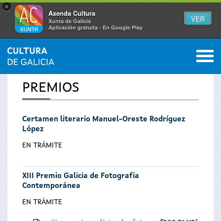
×
Axenda Cultura
VER
Xunta de Galicia
Aplicación gratuíta - En Google Play
Saltar al menú
M
INICIO
0
Se
PREMIOS
encuentra
Certamen literario Manuel-Oreste Rodríguez
usted
López
aquí
EN TRÁMITE
XIII Premio Galicia de Fotografía
Contemporánea
EN TRÁMITE