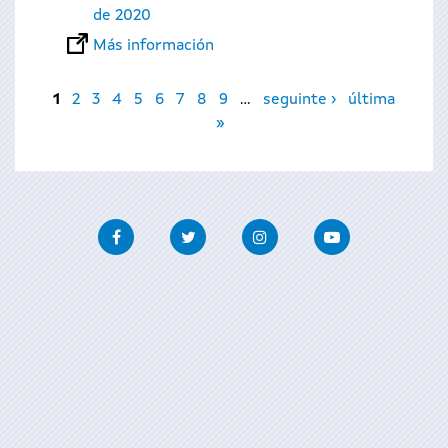
de 2020
Más información
Páginas
1
2
3
4
5
6
7
8
9
…
seguinte ›
última
»
Facebook
Twitter
Instagram
Youtube