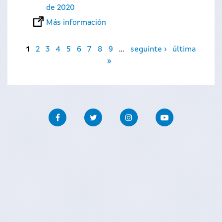
de 2020
Más información
Páginas
1
2
3
4
5
6
7
8
9
…
seguinte ›
última
»
Facebook
Twitter
Instagram
Youtube