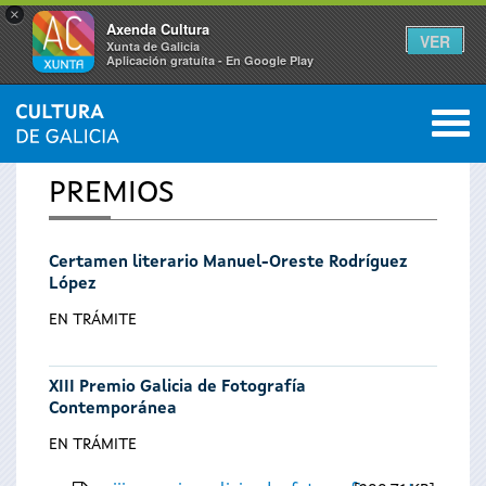
×
Axenda Cultura
VER
Xunta de Galicia
Aplicación gratuíta - En Google Play
Saltar al menú
M
INICIO
0
Se
PREMIOS
encuentra
Certamen literario Manuel-Oreste Rodríguez
usted
López
aquí
EN TRÁMITE
XIII Premio Galicia de Fotografía
Contemporánea
EN TRÁMITE