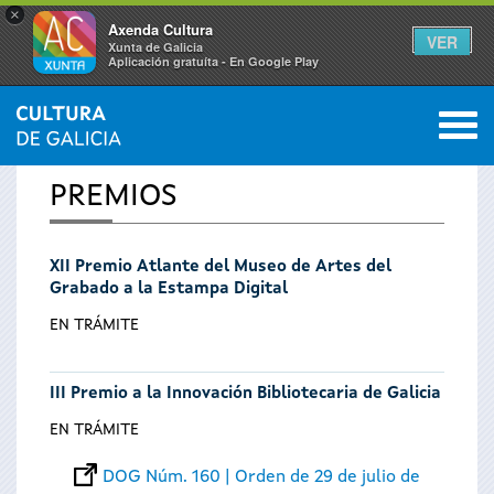
×
Axenda Cultura
VER
Xunta de Galicia
Aplicación gratuíta - En Google Play
Saltar al menú
M
INICIO
0
Se
PREMIOS
encuentra
XII Premio Atlante del Museo de Artes del
usted
Grabado a la Estampa Digital
aquí
EN TRÁMITE
III Premio a la Innovación Bibliotecaria de Galicia
EN TRÁMITE
DOG Núm. 160 | Orden de 29 de julio de