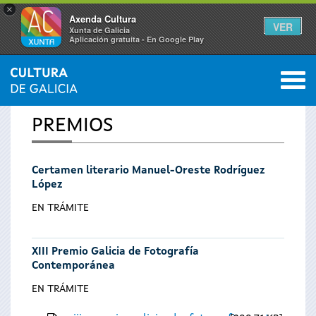
×
Axenda Cultura
VER
Xunta de Galicia
Aplicación gratuíta - En Google Play
Saltar al menú
M
INICIO
0
Se
PREMIOS
encuentra
Certamen literario Manuel-Oreste Rodríguez
usted
López
aquí
EN TRÁMITE
XIII Premio Galicia de Fotografía
Contemporánea
EN TRÁMITE