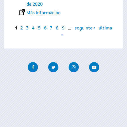
de 2020
Más información
Páginas
1
2
3
4
5
6
7
8
9
…
seguinte ›
última
»
Facebook
Twitter
Instagram
Youtube