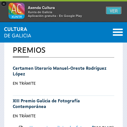
×
Axenda Cultura
VER
Xunta de Galicia
Aplicación gratuíta - En Google Play
Saltar al menú
M
INICIO
0
Se
PREMIOS
encuentra
Certamen literario Manuel-Oreste Rodríguez
usted
López
aquí
EN TRÁMITE
XIII Premio Galicia de Fotografía
Contemporánea
EN TRÁMITE