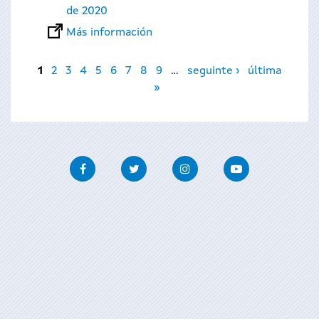
de 2020
Más información
Páginas
1
2
3
4
5
6
7
8
9
…
seguinte ›
última
»
Facebook
Twitter
Instagram
Youtube