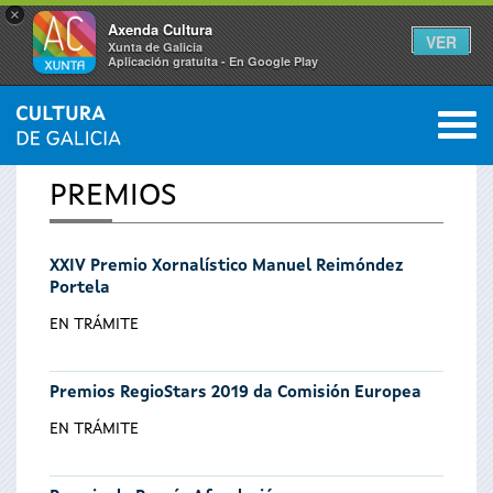
×
Axenda Cultura
VER
Xunta de Galicia
Aplicación gratuíta - En Google Play
Saltar al menú
M
INICIO
0
Se
PREMIOS
encuentra
XXIV Premio Xornalístico Manuel Reimóndez
usted
Portela
aquí
EN TRÁMITE
Premios RegioStars 2019 da Comisión Europea
EN TRÁMITE