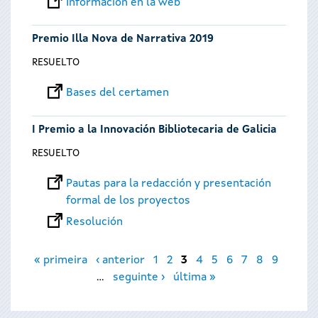
Información en la web
Premio Illa Nova de Narrativa 2019
RESUELTO
Bases del certamen
I Premio a la Innovación Bibliotecaria de Galicia
RESUELTO
Pautas para la redacción y presentación
formal de los proyectos
Resolución
Páginas
« primeira
‹ anterior
1
2
3
4
5
6
7
8
9
…
seguinte ›
última »