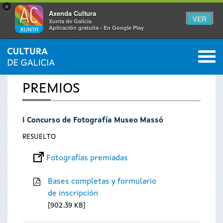
×
Axenda Cultura
VER
Xunta de Galicia
Aplicación gratuíta - En Google Play
Saltar al menú
M
INICIO
0
Se
PREMIOS
encuentra
I Concurso de Fotografía Museo Massó
usted
RESUELTO
aquí
Fotografías premiadas
Bases completas y formulario
de inscripción
902.39 KB