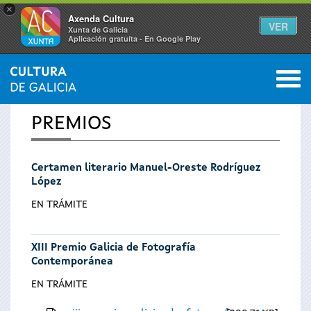
×
Axenda Cultura
VER
Xunta de Galicia
Aplicación gratuíta - En Google Play
Saltar al menú
M
INICIO
0
Se
PREMIOS
encuentra
Certamen literario Manuel-Oreste Rodríguez
usted
López
aquí
EN TRÁMITE
XIII Premio Galicia de Fotografía
Contemporánea
EN TRÁMITE