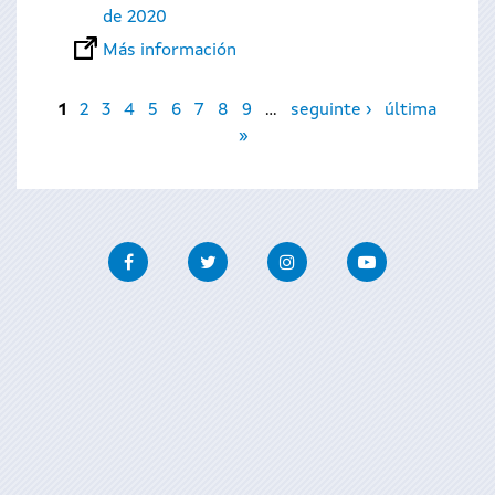
de 2020
Más información
Páginas
1
2
3
4
5
6
7
8
9
…
seguinte ›
última
»
Facebook
Twitter
Instagram
Youtube